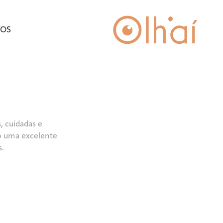
TOS
.
 cuidadas e 
o uma excelente 
s.